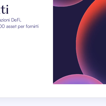
ti
zioni DeFi,
0 asset per fornirti