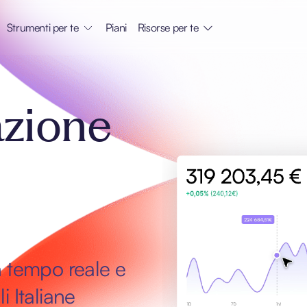
Strumenti per te
Piani
Risorse per te
azione
n tempo reale e
i Italiane