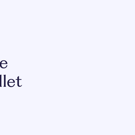
re
let