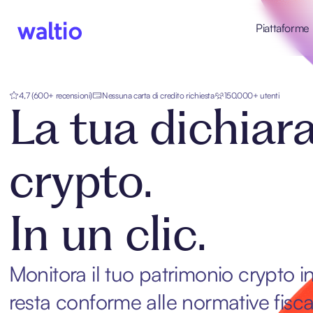
Skip
to
Piattaforme
content
Waltio IT
4,7 (600+ recensioni)
Nessuna carta di credito richiesta
150.000+ utenti
La tua dichiar
crypto.
In un clic.
Monitora il tuo patrimonio crypto i
resta conforme alle normative fiscal