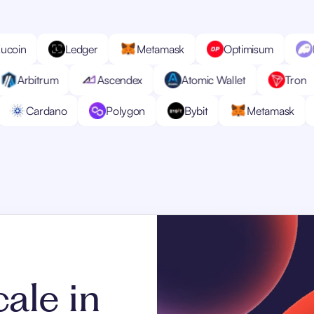
n
Kucoin
Ledger
Metamask
Optimis
rum
Ascendex
Atomic Wallet
Tron
Bi
Solana
Cardano
Polygon
Bybit
Meta
cale in