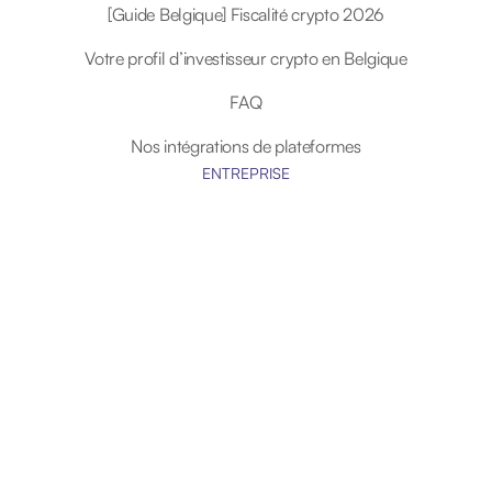
[Guide Belgique] Fiscalité crypto 2026
Votre profil d’investisseur crypto en Belgique
FAQ
Nos intégrations de plateformes
ENTREPRISE
Sécurité
Roadmap
Nous Rejoindre
Devenir affilié
Informations Légales
Politique de confidentialité
Conditions Générales de Ventes et d’Utilisation