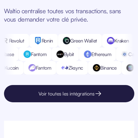
Waltio centralise toutes vos transactions, sans
vous demander votre clé privée.
ygon
Revolut
Ronin
Green Wallet
Kr
Fantom
Bybit
Ethereum
Cardano
er
Kucoin
Fantom
Zksync
Binance
Voir toutes les intégrations