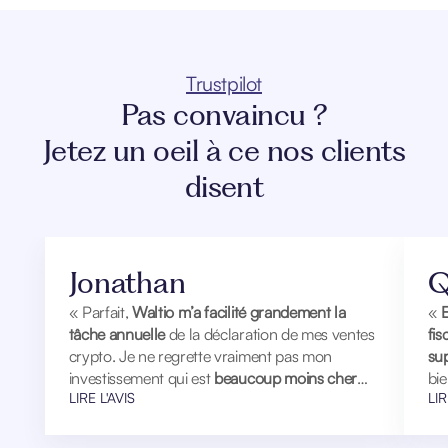
Trustpilot
Pas convaincu ?
Jetez un oeil à ce nos clients
disent
Jonathan
Q
« Parfait,
Waltio m’a facilité grandement la
«
E
tâche annuelle
de la déclaration de mes ventes
fi
crypto. Je ne regrette vraiment pas mon
sup
investissement qui est
beaucoup moins cher
bi
LIRE L'AVIS
LIR
qu’un fiscaliste
spécialisé. Merci Waltio »
qua