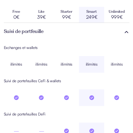
Free
Lite
Starter
Smart
Unlimited
0€
39€
99€
249€
999€
Suivi de portfeuille
Exchanges et wallets
illimités
illimités
illimités
illimités
illimités
Suivi de portefeuilles CeFi & wallets
Suivi de portefeuilles DeFi
—
—