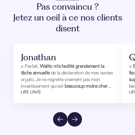
Pas convaincu ?
Jetez un oeil à ce nos clients
disent
Jonathan
Q
« Parfait,
Waltio m’a facilité grandement la
«
E
tâche annuelle
de la déclaration de mes ventes
fi
crypto. Je ne regrette vraiment pas mon
sup
investissement qui est
beaucoup moins cher
bi
LIRE L'AVIS
LIR
qu’un fiscaliste
spécialisé. Merci Waltio »
qua