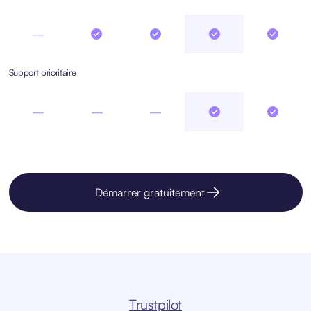
—
Support prioritaire
—
—
—
Démarrer gratuitement
Trustpilot