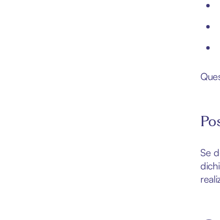
Ques
Pos
Se d
dich
reali