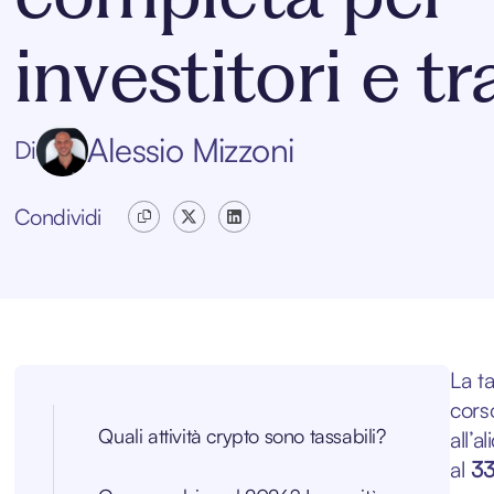
investitori e t
Alessio Mizzoni
Di
Condividi
La ta
cors
Quali attività crypto sono tassabili?
all’a
al
3