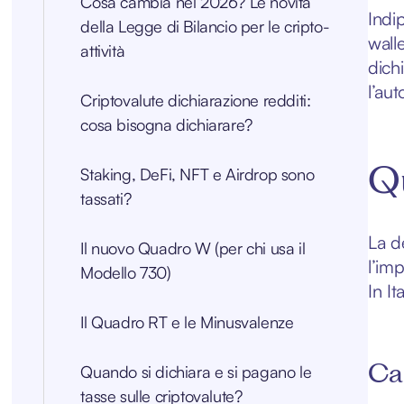
Cosa cambia nel 2026? Le novità
Indi
della Legge di Bilancio per le cripto-
walle
attività
dich
l’au
Criptovalute dichiarazione redditi:
cosa bisogna dichiarare?
Qu
Staking, DeFi, NFT e Airdrop sono
tassati?
La d
Il nuovo Quadro W (per chi usa il
l’imp
Modello 730)
In It
Il Quadro RT e le Minusvalenze
Cap
Quando si dichiara e si pagano le
tasse sulle criptovalute?