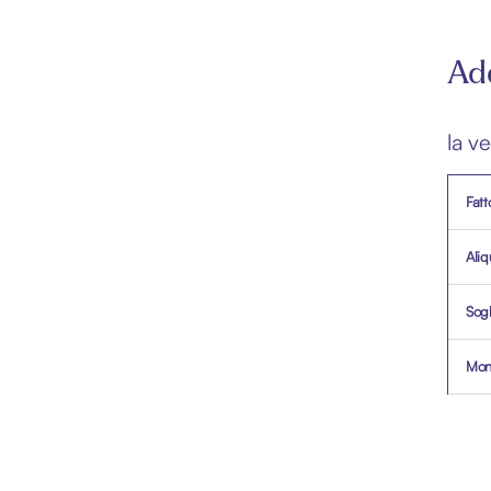
Ad
la v
Fatt
Aliq
Sogl
Mon