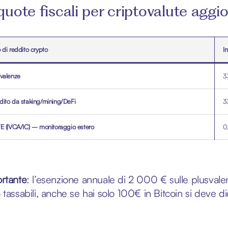
quote fiscali per criptovalute aggi
 di reddito crypto
I
valenze
3
ito da staking/mining/DeFi
3
E (IVCA/IC) – monitoraggio estero
0
rtante
: l’esenzione annuale di 2 000 € sulle plusvalen
 tassabili, anche se hai solo 100€ in Bitcoin si deve di