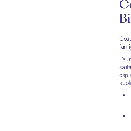
Co
Bi
Cosa
fami
L’au
salit
capi
appl