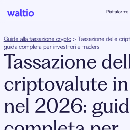
Skip
to
Piattaforme
content
Waltio IT
Guide alla tassazione crypto
>
Tassazione delle cript
guida completa per investitori e traders
Tassazione del
criptovalute in 
nel 2026: gui
completa per