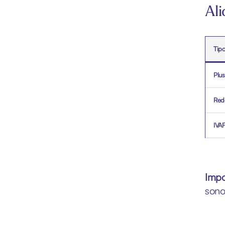
Ali
Tipo
Plus
Redd
IVAF
Impo
sono