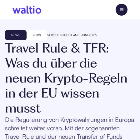
Skip
to
Waltio DE
content
NEWS
4 MIN
VERÖFFENTLICHT AM 5 JUNI 2026
Travel Rule & TFR:
Was du über die
neuen Krypto-Regeln
in der EU wissen
musst
Die Regulierung von Kryptowährungen in Europa
schreitet weiter voran. Mit der sogenannten
Travel Rule und der neuen Transfer of Funds