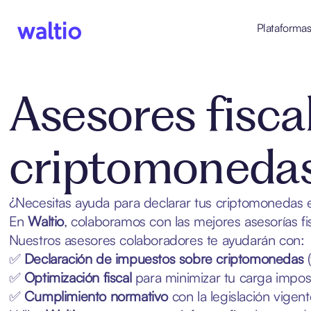
Skip
to
Plataforma
content
Waltio
Asesores fisca
criptomoneda
¿Necesitas ayuda para declarar tus criptomonedas
En
Waltio
, colaboramos con las mejores asesorías 
Nuestros asesores colaboradores te ayudarán con:
✅
Declaración de impuestos sobre
criptomonedas
(
✅
Optimización fiscal
para minimizar tu carga imposi
✅
Cumplimiento normativo
con la legislación vigen