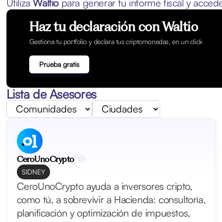
Utiliza
Waltio
para generar tu informe fiscal y acced
Haz tu declaración con Waltio
Gestiona tu portfolio y declara tus criptomonedas, en un click
Prueba gratis
Lista de Asesores
CeroUnoCrypto
SIDNEY
CeroUnoCrypto ayuda a inversores cripto,
como tú, a sobrevivir a Hacienda: consultoría,
planificación y optimización de impuestos,