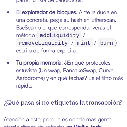
El explorador de bloques.
Ante la duda en
una concreta, pega su hash en Etherscan,
BscScan o el que corresponda: verás el
método (
/
addLiquidity
/
/
)
removeLiquidity
mint
burn
escrito de forma explícita.
Tu propia memoria.
¿En qué protocolos
estuviste (Uniswap, PancakeSwap, Curve,
Aerodrome) y en qué fechas? Es el filtro más
rápido.
¿Qué pasa si no etiquetas la transacción?
Atención a esto, porque es donde más gente
pierde dinero sin saberlo:
en Waltio, toda