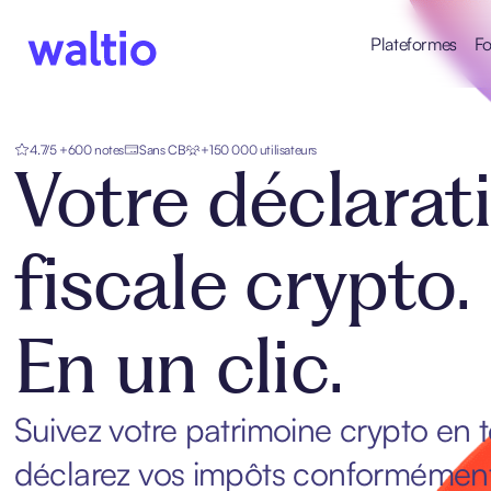
Skip
to
Plateformes
Fo
content
Waltio
4.7/5 +600 notes
Sans CB
+150 000 utilisateurs
Votre déclarat
fiscale crypto.
En un clic.
Suivez votre patrimoine crypto en 
déclarez vos impôts conformément 