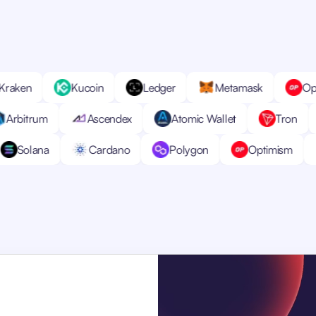
allet
Kraken
Kucoin
Ledger
Metama
Ascendex
Atomic Wallet
Tron
Bitfinex
Ton
Solana
Cardano
Polygon
O