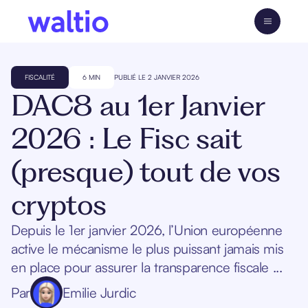
Skip
to
Waltio
content
FISCALITÉ
6 MIN
PUBLIÉ LE 2 JANVIER 2026
DAC8 au 1er Janvier
2026 : Le Fisc sait
(presque) tout de vos
cryptos
Depuis le 1er janvier 2026, l’Union européenne
active le mécanisme le plus puissant jamais mis
en place pour assurer la transparence fiscale ...
Par
Emilie Jurdic