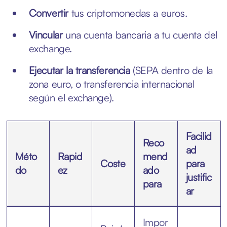
Convertir
tus criptomonedas a euros.
Vincular
una cuenta bancaria a tu cuenta del
exchange.
Ejecutar la transferencia
(SEPA dentro de la
zona euro, o transferencia internacional
según el exchange).
Facilid
Reco
ad
Méto
Rapid
mend
Coste
para
do
ez
ado
justific
para
ar
Impor