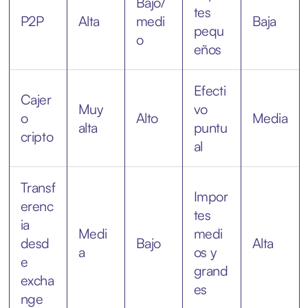
Bajo/
tes
P2P
Alta
medi
Baja
pequ
o
eños
Efecti
Cajer
Muy
vo
o
Alto
Media
alta
puntu
cripto
al
Transf
Impor
erenc
tes
ia
Medi
medi
desd
Bajo
Alta
a
os y
e
grand
excha
es
nge