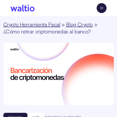
Skip
to
Waltio
content
Crypto Herramienta Fiscal
»
Blog Crypto
»
¿Cómo retirar criptomonedas al banco?
FISCALIDAD
5 MIN
PUBLICADO EL 26 MAYO 2026